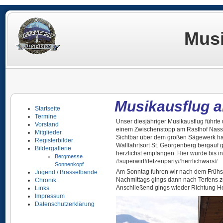
Musi
Musikausflug a
Startseite
Termine
Unser diesjähriger Musikausflug führte 
Vorstand
einem Zwischenstopp am Rasthof Nasser
Mitglieder
Sichtbar über dem großen Sägewerk hab
Registerbilder
Wallfahrtsort St. Georgenberg bergauf 
Bildergallerie
herzlichst empfangen. Hier wurde bis 
Bergmesse
#superwirt#fetzenparty#herrlichwars#
Sonnenkopf
Am Sonntag fuhren wir nach dem Frühstü
Jugend / Brasselbande
Nachmittags gings dann nach Terfens zu
Chronik
Anschließend gings wieder Richtung H
Links
Impressum
Datenschutzerklärung